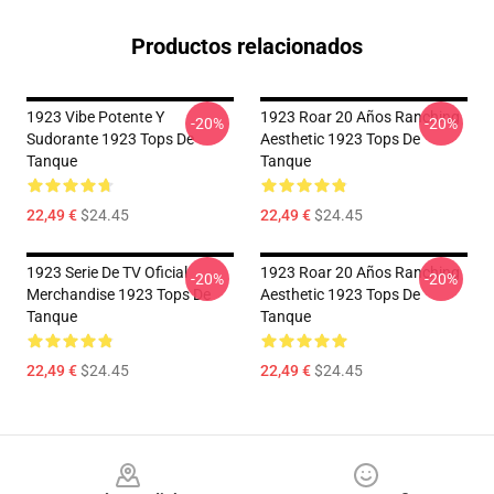
Productos relacionados
1923 Vibe Potente Y
1923 Roar 20 Años Ranching
-20%
-20%
Sudorante 1923 Tops De
Aesthetic 1923 Tops De
Tanque
Tanque
22,49 €
$24.45
22,49 €
$24.45
1923 Serie De TV Oficial
1923 Roar 20 Años Ranching
-20%
-20%
Merchandise 1923 Tops De
Aesthetic 1923 Tops De
Tanque
Tanque
22,49 €
$24.45
22,49 €
$24.45
Footer