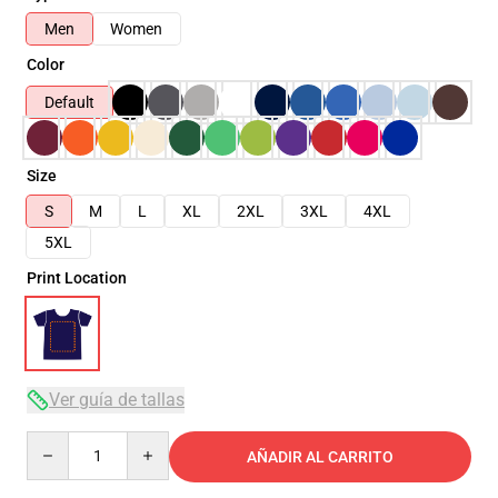
Men
Women
Color
Default
Size
S
M
L
XL
2XL
3XL
4XL
5XL
Print Location
Ver guía de tallas
Quantity
AÑADIR AL CARRITO