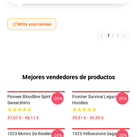
Write your review
1
/
1
Mejores vendedores de productos
Pioneer Bloodline Spirit 1923
Frontier Survival Legacy 1923
-20%
-20%
Sweatshirts
Hoodies
37,67 € - 44,11 €
39,51 € - 45,95 €
1923 Motivo De Resiliencia De
1923 Yellowstone Saga
-20%
-20%