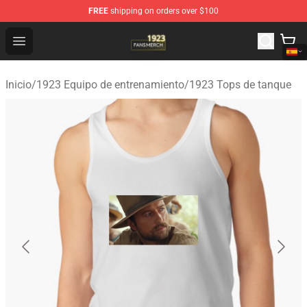
FREE
shipping on orders over $100
1923 Shop - Official 1923 Merchandise Store
Open menu
Inicio
/
1923 Equipo de entrenamiento
/
1923 Tops de tanque