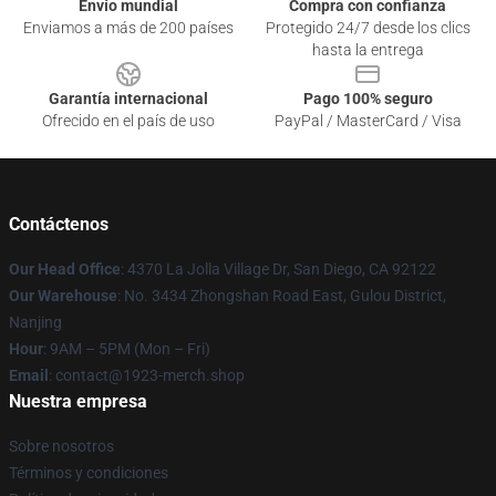
Envío mundial
Compra con confianza
Enviamos a más de 200 países
Protegido 24/7 desde los clics
hasta la entrega
Garantía internacional
Pago 100% seguro
Ofrecido en el país de uso
PayPal / MasterCard / Visa
Contáctenos
Our Head Office
: 4370 La Jolla Village Dr, San Diego, CA 92122
Our Warehouse
: No. 3434 Zhongshan Road East, Gulou District,
Nanjing
Hour
: 9AM – 5PM (Mon – Fri)
Email
: contact@1923-merch.shop
Nuestra empresa
Sobre nosotros
Términos y condiciones