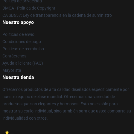
Política de privacidad
DMCA - Política de Copyright
CA SB657: Ley de transparencia en la cadena de suministro
Nuestro apoyo
Políticas de envío
Condiciones de pago
Políticas de reembolso
Contáctenos
Ayuda al cliente (FAQ)
Mayorista
Nuestra tienda
Ofrecemos productos de alta calidad diseñados específicamente por
nuestro equipo de clase mundial. Ofrecemos una variedad de
productos que son elegantes y hermosos. Esto no es sólo para
mostrar su estilo individual, sino también para que usted comparta su
individualidad con otros.