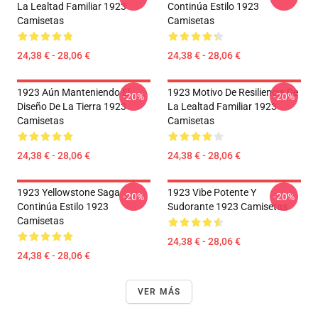
La Lealtad Familiar 1923
Continúa Estilo 1923
Camisetas
Camisetas
24,38 € - 28,06 €
24,38 € - 28,06 €
1923 Aún Manteniendo El
1923 Motivo De Resiliencia De
-20%
-20%
Diseño De La Tierra 1923
La Lealtad Familiar 1923
Camisetas
Camisetas
24,38 € - 28,06 €
24,38 € - 28,06 €
1923 Yellowstone Saga
1923 Vibe Potente Y
-20%
-20%
Continúa Estilo 1923
Sudorante 1923 Camisetas
Camisetas
24,38 € - 28,06 €
24,38 € - 28,06 €
VER MÁS