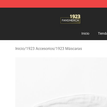
1923 Shop - Official 1923 Merchandise Store
Inicio
Tiend
Inicio
/
1923 Accesorios
/
1923 Máscaras