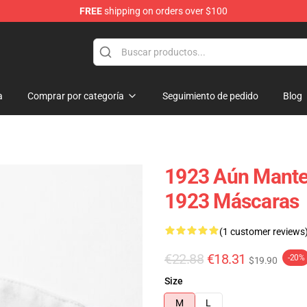
FREE
shipping on orders over $100
a
Comprar por categoría
Seguimiento de pedido
Blog
1923 Aún Manten
1923 Máscaras
(1 customer reviews
€22.88
€18.31
-20%
$19.90
Size
M
L