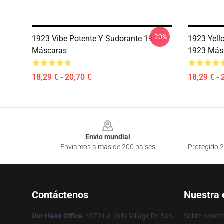
-20%
1923 Vibe Potente Y Sudorante 1923
1923 Yell
Máscaras
1923 Más
18,29 € - 20,70 €
18,29 € - 
Footer
Envío mundial
Enviamos a más de 200 países
Protegido 2
Contáctenos
Nuestra
Our Head Office
: 4370 La Jolla Village Dr, San
Sobre nosot