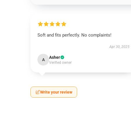
Soft and fits perfectly. No complaints!
Apr 30, 2025
Asher
A
Verified owner
Write your review