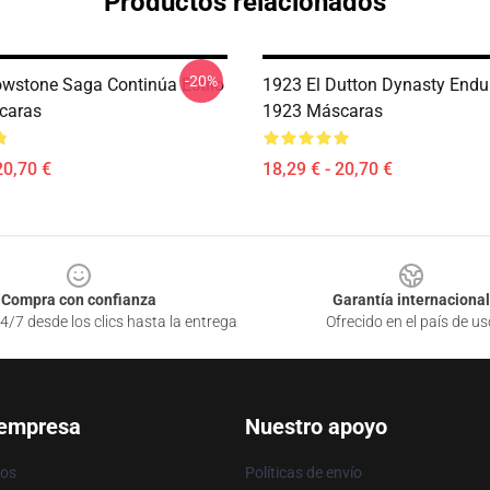
Productos relacionados
-20%
owstone Saga Continúa Estilo
1923 El Dutton Dynasty Endu
caras
1923 Máscaras
20,70 €
18,29 € - 20,70 €
Compra con confianza
Garantía internacional
4/7 desde los clics hasta la entrega
Ofrecido en el país de us
 empresa
Nuestro apoyo
ros
Políticas de envío