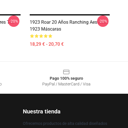
-20%
-20%
res Tee
1923 Roar 20 Años Ranching Aesthetic
1923 Máscaras
18,29 € - 20,70 €
Pago 100% seguro
o
PayPal / MasterCard / Visa
Nuestra tienda
Ofrecemos productos de alta calidad diseñados