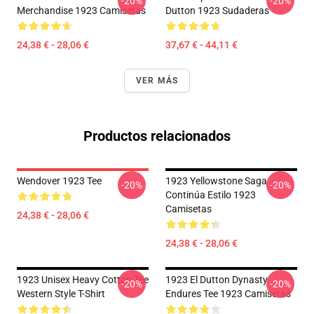
-20%
-20%
Merchandise 1923 Camisetas
Dutton 1923 Sudaderas
24,38 € - 28,06 €
37,67 € - 44,11 €
VER MÁS
Productos relacionados
Wendover 1923 Tee
1923 Yellowstone Saga
-20%
-20%
Continúa Estilo 1923
Camisetas
24,38 € - 28,06 €
24,38 € - 28,06 €
1923 Unisex Heavy Cotton Tee
1923 El Dutton Dynasty
-20%
-20%
Western Style T-Shirt
Endures Tee 1923 Camisetas