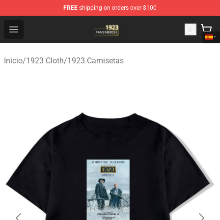
FREE
shipping on orders over $100
1923 Shop - Official 1923 Merchandise Store
Open menu
Inicio
/
1923 Cloth
/
1923 Camisetas