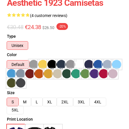
Aesthetic 1923 Camisetas
(4 customer reviews)
€30.48
€24.38
-20%
$26.50
Type
Unisex
Color
Default
Size
S
M
L
XL
2XL
3XL
4XL
5XL
Print Location