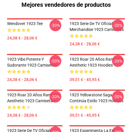
Mejores vendedores de productos
Wendover 1923 Tee
1923 Serie De TV Oficial
-20%
-20%
Merchandise 1923 Camisetas
24,38 € - 28,06 €
24,38 € - 28,06 €
1923 Vibe Potente Y
1923 Roar 20 Años Ranching
-20%
-20%
Sudorante 1923 Camisetas
Aesthetic 1923 Hoodies
24,38 € - 28,06 €
39,51 € - 45,95 €
1923 Roar 20 Años Ranching
1923 Yellowstone Saga
-20%
-20%
Aesthetic 1923 Camisetas
Continúa Estilo 1923 Hoodies
24,38 € - 28,06 €
39,51 € - 45,95 €
1923 Serie De TV Oficial
1923 Experimenta La Era