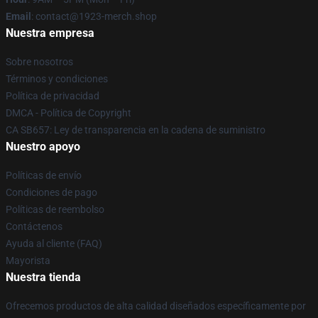
Email
: contact@1923-merch.shop
Nuestra empresa
Sobre nosotros
Términos y condiciones
Política de privacidad
DMCA - Política de Copyright
CA SB657: Ley de transparencia en la cadena de suministro
Nuestro apoyo
Políticas de envío
Condiciones de pago
Políticas de reembolso
Contáctenos
Ayuda al cliente (FAQ)
Mayorista
Nuestra tienda
Ofrecemos productos de alta calidad diseñados específicamente por