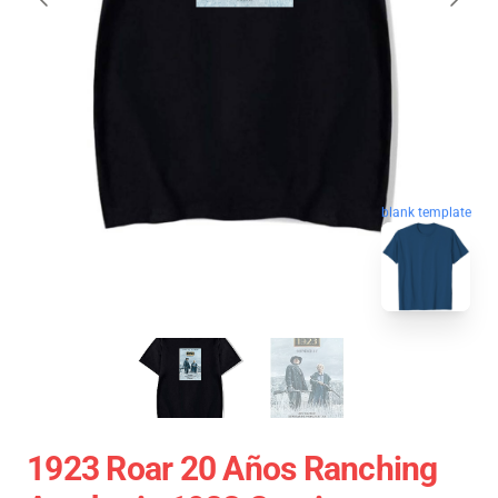
blank template
1923 Roar 20 Años Ranching