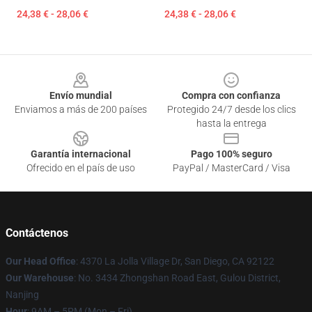
24,38 € - 28,06 €
24,38 € - 28,06 €
Footer
Envío mundial
Compra con confianza
Enviamos a más de 200 países
Protegido 24/7 desde los clics
hasta la entrega
Garantía internacional
Pago 100% seguro
Ofrecido en el país de uso
PayPal / MasterCard / Visa
Contáctenos
Our Head Office
: 4370 La Jolla Village Dr, San Diego, CA 92122
Our Warehouse
: No. 3434 Zhongshan Road East, Gulou District,
Nanjing
Hour
: 9AM – 5PM (Mon – Fri)