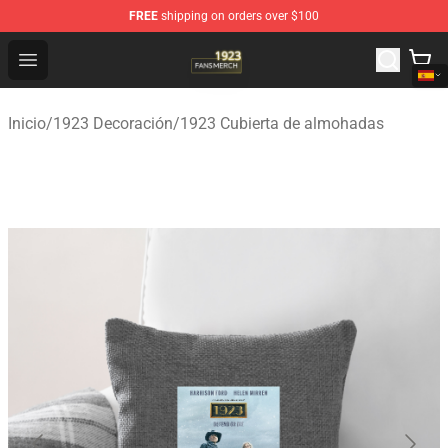
FREE
shipping on orders over $100
1923 Shop - Official 1923 Merchandise Store
Open menu
Inicio
/
1923 Decoración
/
1923 Cubierta de almohadas