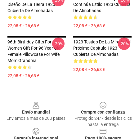
-20%
-20%
Diseño De La Tierra 1923
Continúa Estilo 1923 Cubierta
Cubierta De Almohadas
De Almohadas
22,08 € - 26,68 €
22,08 € - 26,68 €
96th Birthday Gifts For
1923 Testigo De La Mirada Del
-20%
-20%
Women Gift For 96 Year Old
Próximo Capítulo 1923
Female Pillowcase For Wife
Cubierta De Almohadas
Mom Grandma
22,08 € - 26,68 €
22,08 € - 26,68 €
Footer
Envío mundial
Compra con confianza
Enviamos a más de 200 países
Protegido 24/7 desde los clics
hasta la entrega
Garantía internacional
Pago 100% seguro