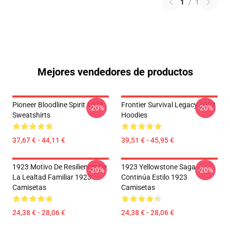
1
/
1
Mejores vendedores de productos
Pioneer Bloodline Spirit 1923
Frontier Survival Legacy 1923
-20%
-20%
Sweatshirts
Hoodies
37,67 € - 44,11 €
39,51 € - 45,95 €
1923 Motivo De Resiliencia De
1923 Yellowstone Saga
-20%
-20%
La Lealtad Familiar 1923
Continúa Estilo 1923
Camisetas
Camisetas
24,38 € - 28,06 €
24,38 € - 28,06 €