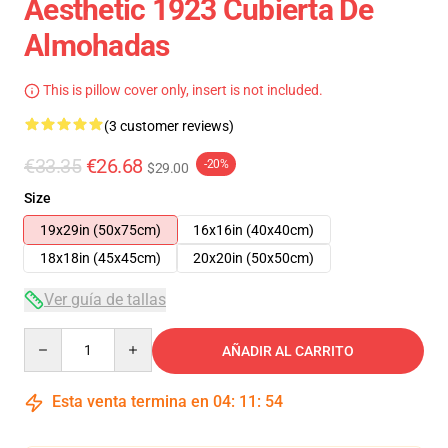
Aesthetic 1923 Cubierta De
Almohadas
This is pillow cover only, insert is not included.
(3 customer reviews)
€33.35
€26.68
-20%
$29.00
Size
19x29in (50x75cm)
16x16in (40x40cm)
18x18in (45x45cm)
20x20in (50x50cm)
Ver guía de tallas
Quantity
AÑADIR AL CARRITO
Esta venta termina en
04
:
11
:
53