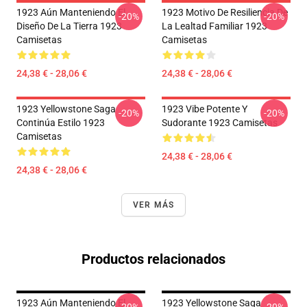
1923 Aún Manteniendo El
1923 Motivo De Resiliencia De
-20%
-20%
Diseño De La Tierra 1923
La Lealtad Familiar 1923
Camisetas
Camisetas
24,38 € - 28,06 €
24,38 € - 28,06 €
1923 Yellowstone Saga
1923 Vibe Potente Y
-20%
-20%
Continúa Estilo 1923
Sudorante 1923 Camisetas
Camisetas
24,38 € - 28,06 €
24,38 € - 28,06 €
VER MÁS
Productos relacionados
1923 Aún Manteniendo El
1923 Yellowstone Saga