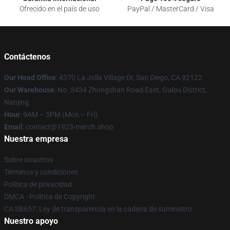
Ofrecido en el país de uso
PayPal / MasterCard / Visa
Contáctenos
Our Head Office
: 4370 La Jolla Village Dr, San Diego, CA 92122
Our Warehouse
: No. 3434 Zhongshan Road East, Gulou District,
Nanjing
Hour
: 9AM – 5PM (Mon – Fri)
Email
: contact@1923-merch.shop
Nuestra empresa
Sobre nosotros
Términos y condiciones
Política de privacidad
DMCA - Política de Copyright
CA SB657: Ley de transparencia en la cadena de suministro
Nuestro apoyo