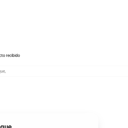
cto recibido
que
,
nque