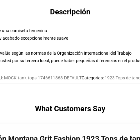
Descripción
e una camiseta femenina
 y acabado excepcionalmente suave
evalúa según las normas de la Organización Internacional del Trabajo
usted por su tercero local, puede haber pequeñas diferencias en el produ
U
:
MOCK-tank-tops-1746611868-DEFAULT
Categorías
:
1923 Tops de tan
What Customers Say
ión Montana Grit Fashion 1923 Tops de ta