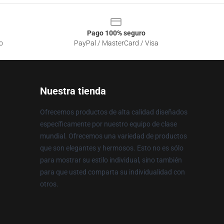
Pago 100% seguro
o
PayPal / MasterCard / Visa
Nuestra tienda
Ofrecemos productos de alta calidad diseñados
específicamente por nuestro equipo de clase
mundial. Ofrecemos una variedad de productos
que son elegantes y hermosos. Esto no es sólo
para mostrar su estilo individual, sino también
para que usted comparta su individualidad con
otros.