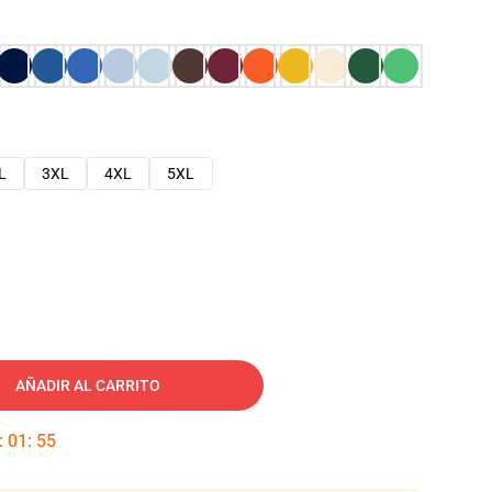
L
3XL
4XL
5XL
AÑADIR AL CARRITO
:
01
:
54