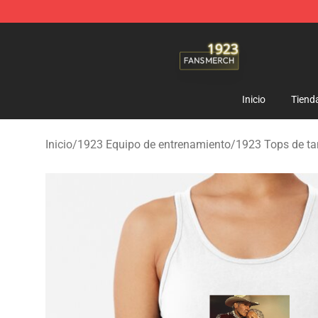
1923 Shop - Official 1923 Merchandise Store
Inicio
Tiend
Inicio
/
1923 Equipo de entrenamiento
/
1923 Tops de t