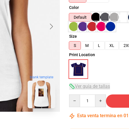
Color
Default
Size
S
M
L
XL
2X
Print Location
blank template
Ver guía de tallas
Quantity
Esta venta termina en
01