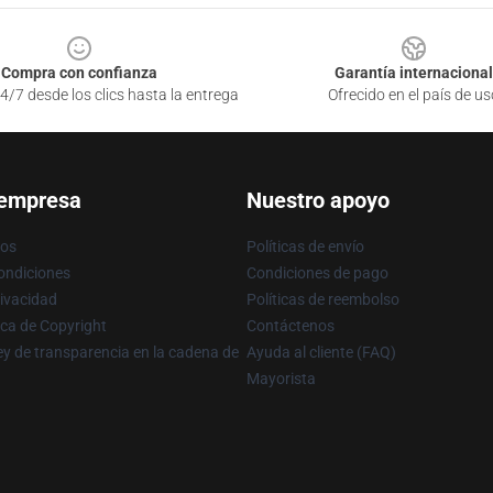
Compra con confianza
Garantía internacional
4/7 desde los clics hasta la entrega
Ofrecido en el país de us
 empresa
Nuestro apoyo
ros
Políticas de envío
ondiciones
Condiciones de pago
rivacidad
Políticas de reembolso
ica de Copyright
Contáctenos
y de transparencia en la cadena de
Ayuda al cliente (FAQ)
Mayorista