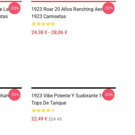
-20%
-20%
e La
1923 Roar 20 Años Ranching Aesthetic
etas
1923 Camisetas
24,38 € - 28,06 €
-20%
-20%
chandise
1923 Vibe Potente Y Sudorante 1923
Tops De Tanque
22,49 €
$24.45