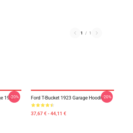
1
/
1
-20%
-20%
e 1923 T-
Ford T-Bucket 1923 Garage Hoodie
37,67 € - 44,11 €