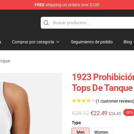
FREE
shipping on orders over $100
a
Comprar por categoría
Seguimiento de pedido
Blog
anque
1923 Prohibició
Tops De Tanque
(1 customer reviews
€28.12
€22.49
-20%
$24.45
Type
Men
Women