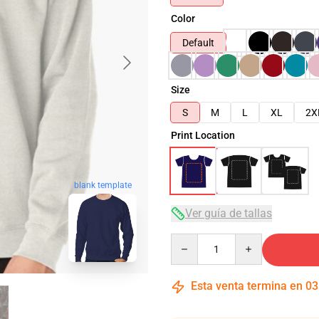
Color
Default
Size
S
M
L
XL
2X
Print Location
blank template
Ver guía de tallas
Quantity
Esta venta termina en
03