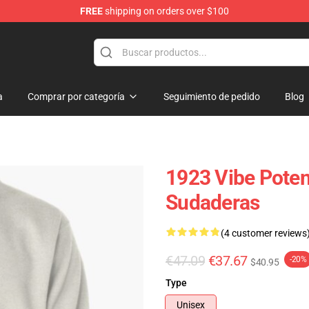
FREE
shipping on orders over $100
a
Comprar por categoría
Seguimiento de pedido
Blog
1923 Vibe Poten
Sudaderas
(4 customer reviews
€47.09
€37.67
-20%
$40.95
Type
Unisex