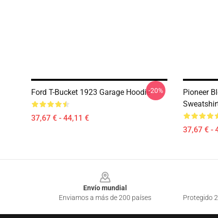
-20%
Ford T-Bucket 1923 Garage Hoodie
Pioneer Bl
Sweatshir
37,67 € - 44,11 €
37,67 € - 
Footer
Envío mundial
Enviamos a más de 200 países
Protegido 2