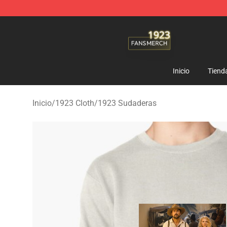
1923 Shop - Official 1923 Merchandise Store
Inicio
Tiend
Inicio
/
1923 Cloth
/
1923 Sudaderas