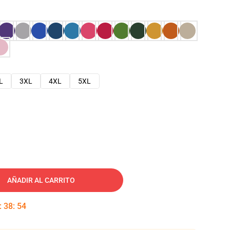
L
3XL
4XL
5XL
AÑADIR AL CARRITO
:
38
:
53