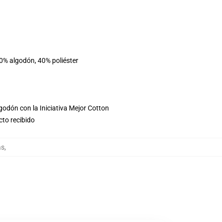
60% algodón, 40% poliéster
godón con la Iniciativa Mejor Cotton
cto recibido
as
,