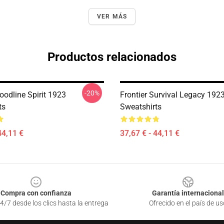
VER MÁS
Productos relacionados
-20%
oodline Spirit 1923
Frontier Survival Legacy 192
ts
Sweatshirts
44,11 €
37,67 € - 44,11 €
Compra con confianza
Garantía internacional
4/7 desde los clics hasta la entrega
Ofrecido en el país de us